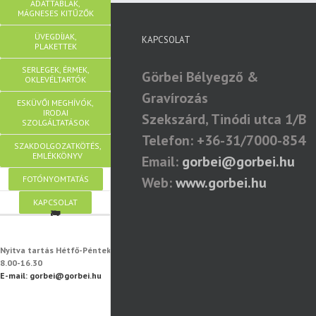
ADATTÁBLÁK,
MÁGNESES KITŰZŐK
ÜVEGDÍJAK,
KAPCSOLAT
PLAKETTEK
SERLEGEK, ÉRMEK,
Görbei Bélyegző &
OKLEVÉLTARTÓK
Gravírozás
ESKÜVŐI MEGHÍVÓK,
IRODAI
Szekszárd, Tinódi utca 1/B
SZOLGÁLTATÁSOK
Telefon: +36-31/7000-854
SZAKDOLGOZATKÖTÉS,
EMLÉKKÖNYV
Email:
gorbei@gorbei.hu
FOTÓNYOMTATÁS
Web:
www.gorbei.hu
KAPCSOLAT
Nyitva tartás Hétfő-Péntek
8.00-16.30
E-mail: gorbei@gorbei.hu