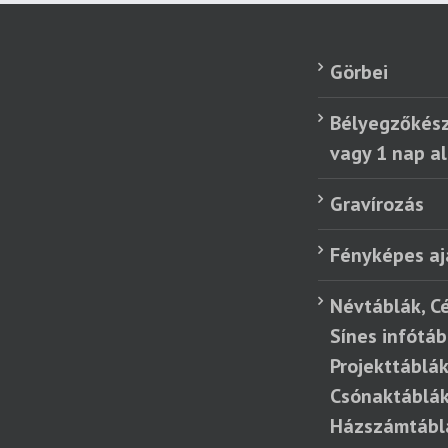
Görbei
Bélyegzőkész
vagy 1 nap al
Gravírozás
Fényképes a
Névtáblák, C
Sínes infótáb
Projekttáblák
Csónaktáblák
Házszámtábl