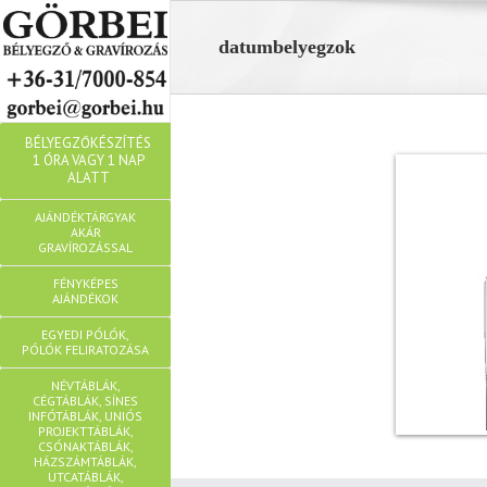
datumbelyegzok
BÉLYEGZŐKÉSZÍTÉS
1 ÓRA VAGY 1 NAP
ALATT
AJÁNDÉKTÁRGYAK
AKÁR
GRAVÍROZÁSSAL
FÉNYKÉPES
AJÁNDÉKOK
EGYEDI PÓLÓK,
PÓLÓK FELIRATOZÁSA
NÉVTÁBLÁK,
CÉGTÁBLÁK, SÍNES
INFÓTÁBLÁK, UNIÓS
PROJEKTTÁBLÁK,
CSÓNAKTÁBLÁK,
HÁZSZÁMTÁBLÁK,
UTCATÁBLÁK,