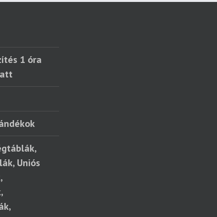
ítés 1 óra
att
jándékok
égtáblák,
lák, Uniós
,
,
ák,