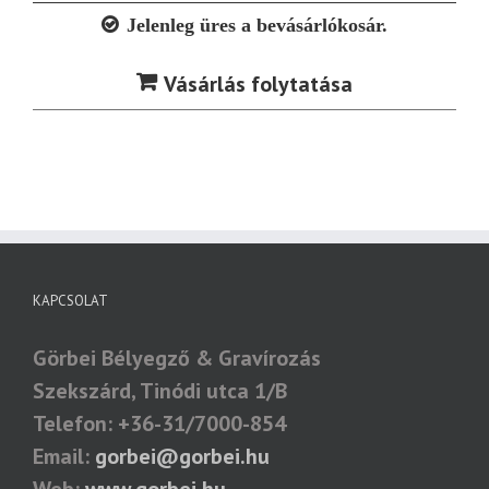
Jelenleg üres a bevásárlókosár.
Vásárlás folytatása
KAPCSOLAT
Görbei Bélyegző & Gravírozás
Szekszárd, Tinódi utca 1/B
Telefon: +36-31/7000-854
Email:
gorbei@gorbei.hu
Web:
www.gorbei.hu